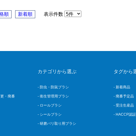
格順
新着順
表示件数
カテゴリから選ぶ
タグから
- 防虫・防鼠ブラシ
- 新着商品
変更・廃番
- 衛生管理用ブラシ
- 廃番予定品
- ロールブラシ
- 受注生産品
- シールブラシ
- HACCP認
- 研磨バリ取り用ブラシ