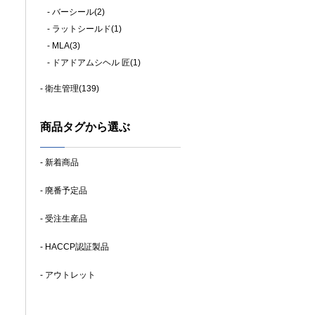
バーシール(2)
ラットシールド(1)
MLA(3)
ドアドアムシヘル 匠(1)
衛生管理(139)
商品タグから選ぶ
- 新着商品
- 廃番予定品
- 受注生産品
- HACCP認証製品
- アウトレット