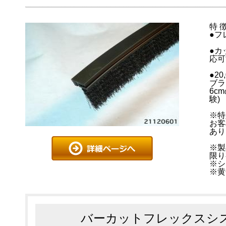
特 
●フ
●カ
応可
●2
ブラ
6c
験)
※特
お客
あり
※製
限り
※シ
※黄
バーカットフレックスシス