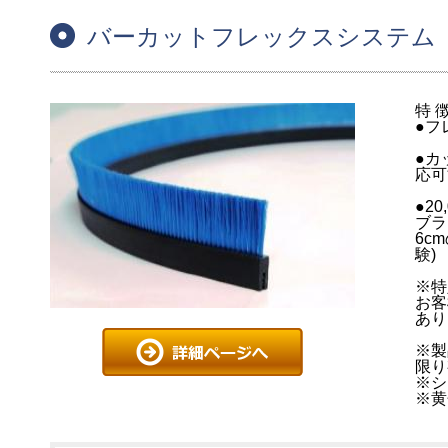
バーカットフレックスシステム 
特 
●フ
●カ
応可
●2
ブラ
6c
験)
※特
お客
あり
※製
限り
※シ
※黄