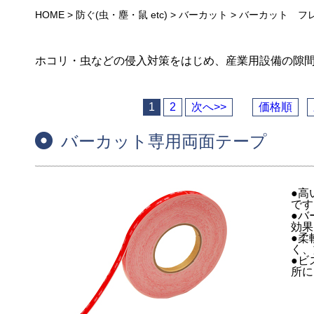
HOME
>
防ぐ(虫・塵・鼠 etc)
>
バーカット
>
バーカット フ
ホコリ・虫などの侵入対策をはじめ、産業用設備の隙
1
2
次へ>>
価格順
バーカット専用両面テープ
●高
です
●バ
効果
●柔
く、
●ビ
所に