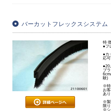
バーカットフレックスシステム 
特 
●フ
●カ
応可
●2
ブラ
6c
験)
※特
お客
あり
※製
限り
※シ