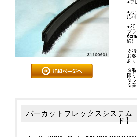
●フ
●カ
応可
●2
ブラ
6c
験)
※特
お客
あり
※製
限り
※シ
※黄
バーカットフレックスシステム 
ド】