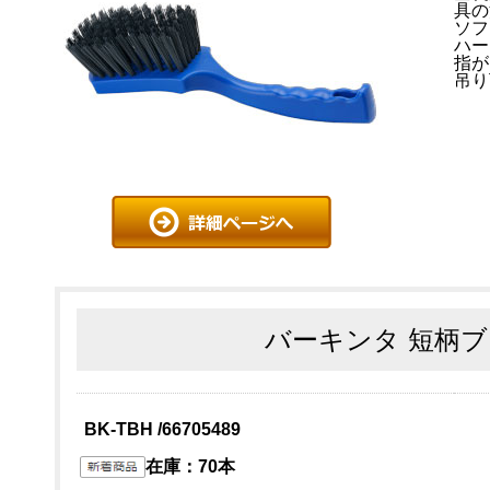
具の
ソフ
ハー
指が
吊り
バーキンタ 短柄ブ
BK-TBH /66705489
在庫：70本