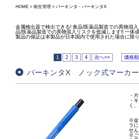
HOME
>
衛生管理
>
バーキンタ・バーキンタX
金属検出器で検出できる! 食品/医薬品製造での異物混入
品/医薬品製造での異物混入リスクを低減します!! 一
製品の保証は本製品が日本国内で使用された場合に限
1
2
3
4
次へ>>
価格順
バーキンタX ノック式マーカー(
・片
・キ
く、
※金
ラに
せん
※ご