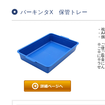
バーキンタX 保管トレー
・視
・A
・掴
※ご
ご使
※ご
に取
※金
ラに
せん