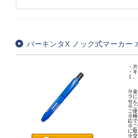
バーキンタX ノック式マーカー 
・片
・キ
く、
※金
ラに
せん
※ご
ご使
※検
応で
※ご
に取
※交