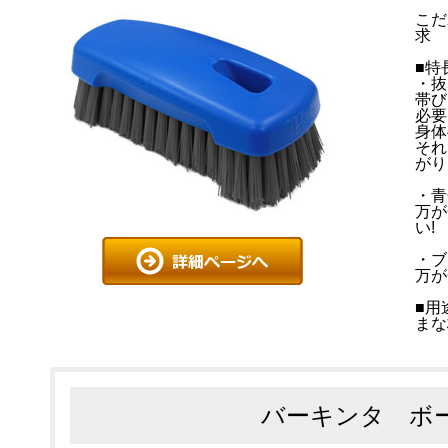
こだ
求
■特
・抜
帯び
必要
身体
それ
がり
・青
万が
い!
・ブ
万が
■用
まな
バーキンタ ボ