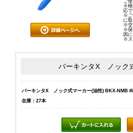
ご使
※検
応で
※ご
に取
※交
※保
因に
※ス
バーキンタX ノック式
バーキンタX ノック式マーカー(油性) BKX-NMB /68
在庫：27本