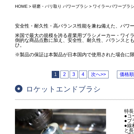
HOME
>
研磨・バリ取り パワーブラシ
>
ワイラーパワーブラ
安全性・耐久性・高バランス性能を兼ね備えた、パワ
米国で最大の規模を誇る産業用ブラシメーカー・ワイ
倒的な商品点数に加え、安全性、耐久性、バランスと
ひ。
※製品の保証は本製品が日本国内で使用された場合に
1
2
3
4
次へ>>
価格順
ロケットエンドブラシ
特長
●コ
●ブ
●線
と長