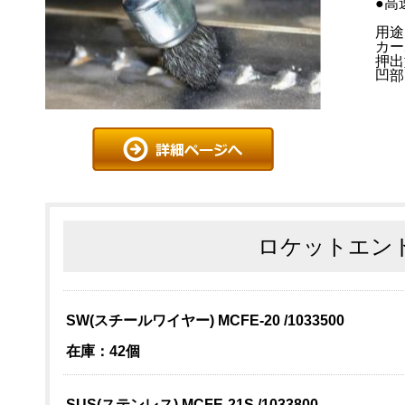
●高
用途
カー
押出
凹部
ロケットエン
SW(スチールワイヤー) MCFE-20 /1033500
在庫：42個
SUS(ステンレス) MCFE-21S /1033800