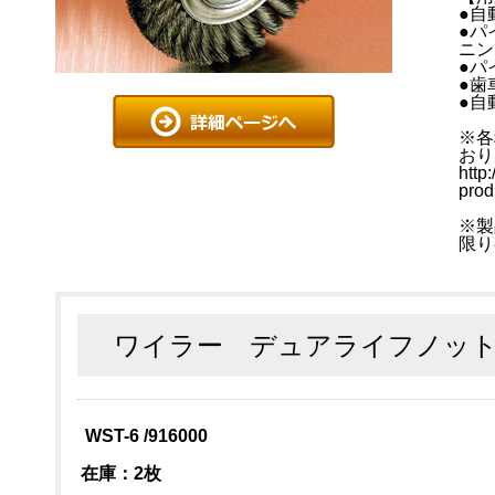
●自
●パ
ニン
●パ
●歯
●自
※各
おり
http
prod
※製
限り
ワイラー デュアライフノット
WST-6 /916000
在庫：2枚