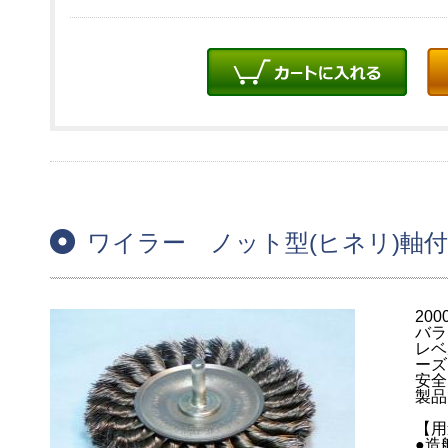
ワイラー ノット型(ヒネリ)軸
20
バラ
レベ
ーズ
安全
製品
【用
●造