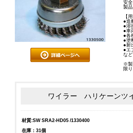
安全
製品
【用
●造
●溶
●車
●各
●塗
●射
●エ
など
※製
限り
ワイラー ハリケーンツ
材質:SW SRA2-HD05 /1330400
在庫：31個