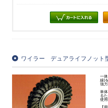
ワイラー デュアライフノット型
一体
線)
強力
単体
るた
使用
【用