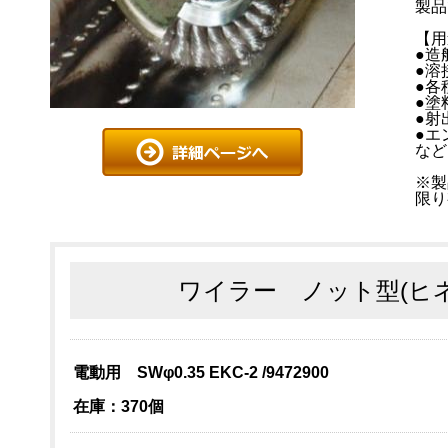
製品
【用
●造
●溶
●各
●塗
●射
●エ
など
※製
限り
ワイラー ノット型(ヒ
電動用 SWφ0.35 EKC-2 /9472900
在庫：370個