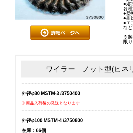
●溶
各種
●塗
●射
●エ
など
※製
限り
ワイラー ノット型(ヒネ
外径φ80 MSTM-3 /3750400
※商品入荷後の発送となります
外径φ100 MSTM-4 /3750800
在庫：66個