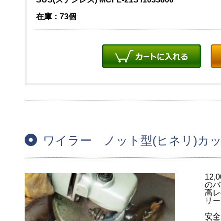
在庫：73個
ワイラー ノット型(ヒネリ)カ
12
のバ
高レ
リー
安全