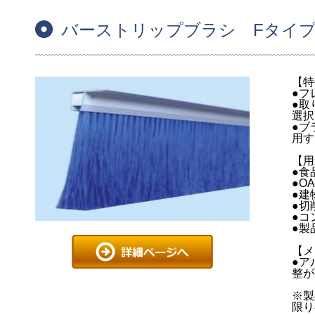
バーストリップブラシ Fタイ
【特
●フ
●取
選択
●ブ
用す
【用
●食
●O
●建
●切
●コ
●製
【メ
●ア
整が
※製
限り