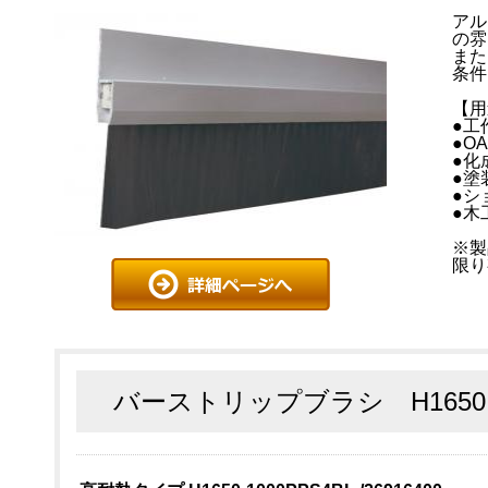
アル
の雰
また
条件
【用
●工
●O
●化
●塗
●シ
●木
※製
限り
バーストリップブラシ H165