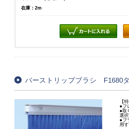
在庫：2m
バーストリップブラシ F1680
【特
●フ
●取
選択
●ブ
用す