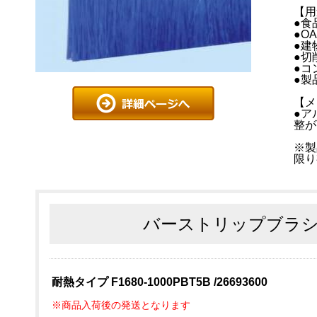
【用
●食
●O
●建
●切
●コ
●製
【メ
●ア
整が
※製
限り
バーストリップブラシ 
耐熱タイプ F1680-1000PBT5B /26693600
※商品入荷後の発送となります