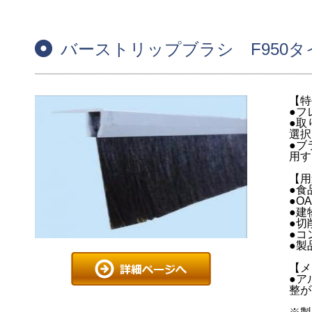
バーストリップブラシ F950タ
【特
●フ
●取
選択
●ブ
用す
【用
●食
●O
●建
●切
●コ
●製
【メ
●ア
整が