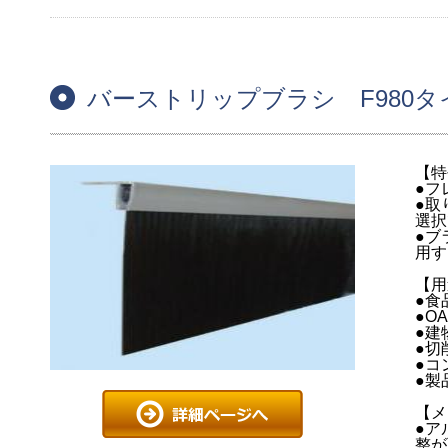
バーストリップブラシ F980タ
【特
●フ
●取
選択
●ブ
用す
【用
●食
●O
●建
●切
●コ
●製
【メ
●ア
整が