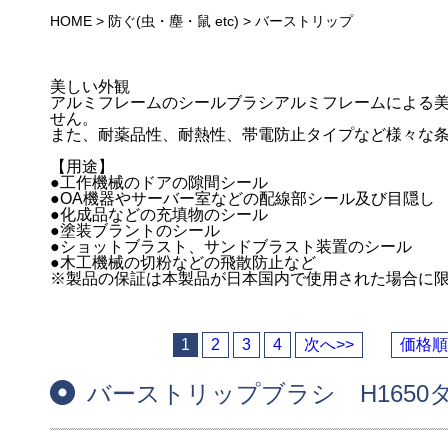
HOME
>
防ぐ(虫・塵・鼠 etc)
>
バーストリップ
美しい外観
アルミフレームのシールブラシアルミフレームによる
せん。
また、耐薬品性、耐熱性、帯電防止タイプなど様々な
【用途】
●工作機械のドアの隙間シール
●OA機器やサーバー室などの配線部シール及び目隠し
●化成品などの充填物のシール
●塗装ブラントのシール
●ショットブラスト、サンドブラスト装置のシール
●木工機械の切粉などの飛散防止など
※製品の保証は本製品が日本国内で使用された場合に
1
2
3
4
次へ>>
価格順
バーストリップブラシ H165