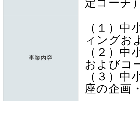
定コーチ
（１）中
ィングお
（２）中
事業内容
およびコ
（３）中
座の企画