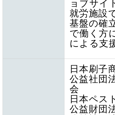
ョブサイ
就労施設
基盤の確
で働く方
による支
日本刷子
公益社団
会
日本ペス
公益財団