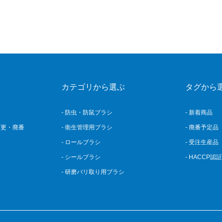
カテゴリから選ぶ
タグから
- 防虫・防鼠ブラシ
- 新着商品
変更・廃番
- 衛生管理用ブラシ
- 廃番予定品
- ロールブラシ
- 受注生産品
- シールブラシ
- HACCP認
- 研磨バリ取り用ブラシ