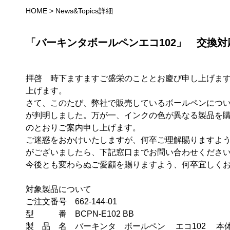
HOME
>
News&Topics詳細
「バーキンタボールペンエコ102」 交換対
拝啓 時下ますますご盛栄のこととお慶び申し上げま
上げます。
さて、このたび、弊社で販売しているボールペンにつ
が判明しました。万が一、インクの色が異なる製品を
のとおりご案内申し上げます。
ご迷惑をおかけいたしますが、何卒ご理解賜りますよ
がございましたら、下記窓口までお問い合わせくださ
今後とも変わらぬご愛顧を賜りますよう、何卒宜しく
対象製品について
ご注文番号 662-144-01
型 番 BCPN-E102 BB
製 品 名 バーキンタ ボールペン エコ102 本体: